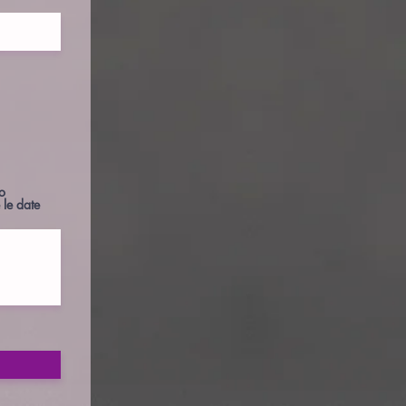
 o
 le date