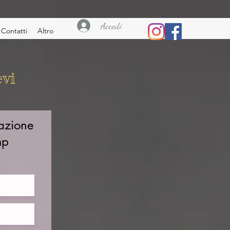
Accedi
Contatti
Altro
evi
azione
mp