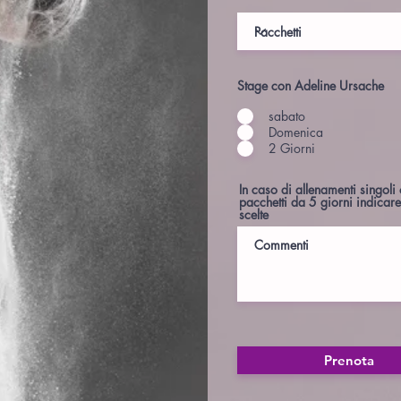
Stage con Adeline Ursache
sabato
Domenica
2 Giorni
In caso di allenamenti singoli
pacchetti da 5 giorni indicare
scelte
Prenota