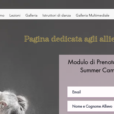
amo
Lezioni
Galleria
Istruttori di danza
Galleria Multimediale
Pagina dedicata agli alli
Modulo di Prenot
Summer Ca